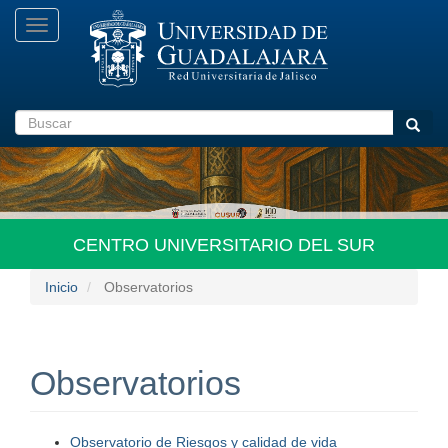
Pasar
Toggle
al
navigation
contenido
principal
Buscar
Busca
CENTRO UNIVERSITARIO DEL SUR
Inicio
Observatorios
Observatorios
Observatorio de Riesgos y calidad de vida