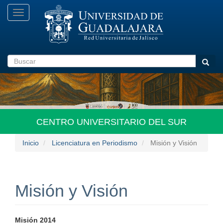
Pasar
Toggle
al
navigation
contenido
principal
Buscar
Busca
CENTRO UNIVERSITARIO DEL SUR
Inicio
Licenciatura en Periodismo
Misión y Visión
Misión y Visión
Misión 2014