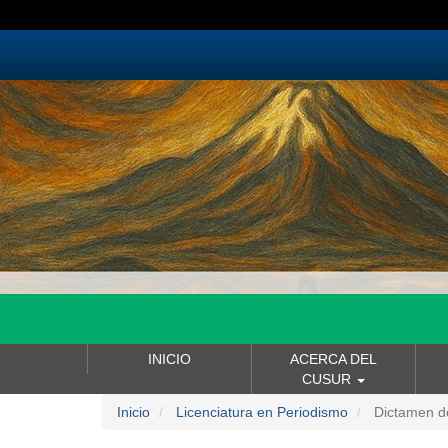
Pasar
al
contenido
principal
NAVEGACIÓN
INICIO
ACERCA DEL
PRINCIPAL
CUSUR
Inicio
Licenciatura en Periodismo
Dictamen d