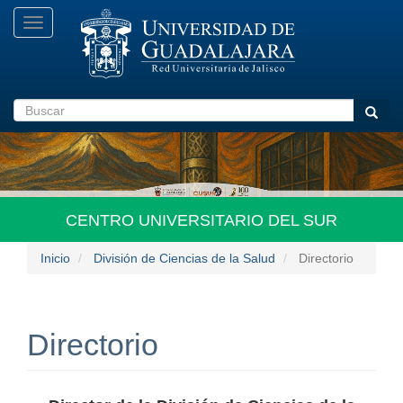
Pasar
Toggle
al
navigation
contenido
principal
Buscar
Busca
CENTRO UNIVERSITARIO DEL SUR
Inicio
División de Ciencias de la Salud
Directorio
Directorio