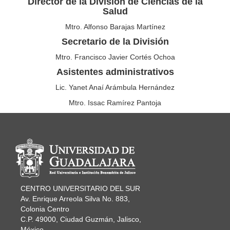
Director de la División de Ciencias de la
Salud
Mtro. Alfonso Barajas Martínez
Secretario de la División
Mtro. Francisco Javier Cortés Ochoa
Asistentes administrativos
Lic. Yanet Anaí Arámbula Hernández
Mtro. Issac Ramírez Pantoja
Información del portal
CENTRO UNIVERSITARIO DEL SUR
Av. Enrique Arreola Silva No. 883,
Colonia Centro
C.P. 49000, Ciudad Guzmán, Jalisco,
México.